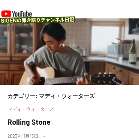
コ
SIGEN
弾
ン
き
の
テ
こ
弾
ン
も
り
ツ
き
の
へ
語
ブ
ス
り
ル
キ
ー
チ
ッ
ス
ャ
プ
ン
カテゴリー:
マディ・ウォーターズ
ネ
マディ・ウォーターズ
ル
Rolling Stone
日
記
投
2023年11月15日