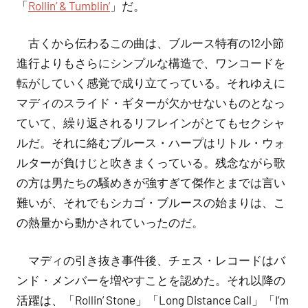
「
Rollin’ & Tumblin’
」だ。
古くから伝わるこの曲は、ブルース特有の12小節
進行よりもさらにシンプルな構造で、ワンコードを
転がしていく感覚で成り立てっている。それゆえに
マディのスライド・ギターが欠かせないものとなっ
ていて、繰り返されるリフレインがとてもセクシャ
ルだ。それに絡むブルース・ハープはリトル・ウォ
ルターが負けじと吹きまくっている。残念ながら歌
の方は男たちの騒めきが強すぎて傑作とまでは言い
難いが、それでもシカゴ・ブルースの始まりは、こ
の熱量から動かされていったのだ。
マディの引き抜き事件後、チェス・レコードはバ
ンド・メンバーを増やすことを認めた。それ以降の
活躍は、「Rollin’ Stone」「Long Distance Call」「I’m