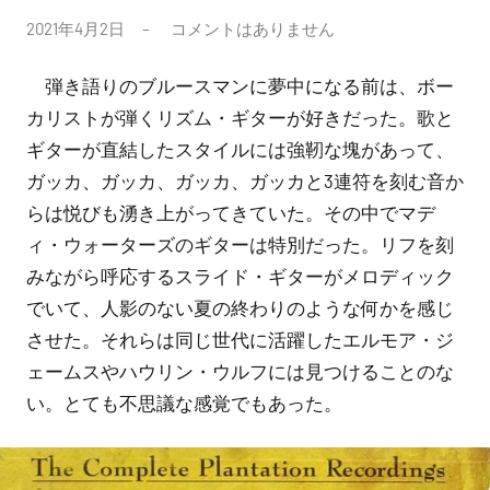
投
2021年4月2日
コメントはありません
稿
弾き語りのブルースマンに夢中になる前は、ボー
者:
SIGEN
カリストが弾くリズム・ギターが好きだった。歌と
ギターが直結したスタイルには強靭な塊があって、
ガッカ、ガッカ、ガッカ、ガッカと3連符を刻む音か
らは悦びも湧き上がってきていた。その中でマデ
ィ・ウォーターズのギターは特別だった。リフを刻
みながら呼応するスライド・ギターがメロディック
でいて、人影のない夏の終わりのような何かを感じ
させた。それらは同じ世代に活躍したエルモア・ジ
ェームスやハウリン・ウルフには見つけることのな
い。とても不思議な感覚でもあった。