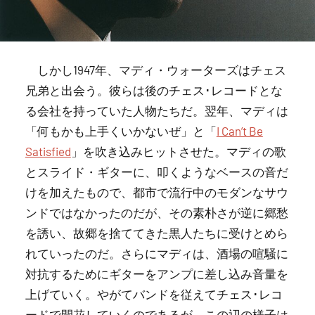
しかし1947年、マディ・ウォーターズはチェス
兄弟と出会う。彼らは後のチェス･レコードとな
る会社を持っていた人物たちだ。翌年、マディは
「何もかも上手くいかないぜ」と「
I Can’t Be
Satisfied
」を吹き込みヒットさせた。マディの歌
とスライド・ギターに、叩くようなベースの音だ
けを加えたもので、都市で流行中のモダンなサウ
ンドではなかったのだが、その素朴さが逆に郷愁
を誘い、故郷を捨ててきた黒人たちに受けとめら
れていったのだ。さらにマディは、酒場の喧騒に
対抗するためにギターをアンプに差し込み音量を
上げていく。やがてバンドを従えてチェス･レコ
ードで開花していくのであるが、この辺の様子は