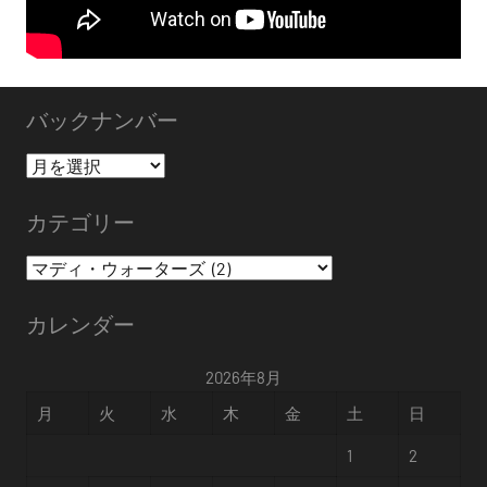
バックナンバー
バ
ッ
カテゴリー
ク
ナ
カ
ン
テ
バ
カレンダー
ゴ
ー
リ
2026年8月
ー
月
火
水
木
金
土
日
1
2