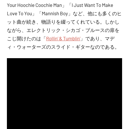
Your Hoochie Coochie Man」「I Just Want To Make
Love To You」「Mannish Boy」など、他にも多くのヒ
ット曲が続き、物語りを綴ってくれている。しかし
ながら、エレクトリック・シカゴ・ブルースの扉を
こじ開けたのは「
Rollin’ & Tumblin’
」であり、マデ
ィ・ウォーターズのスライド・ギターなのである。